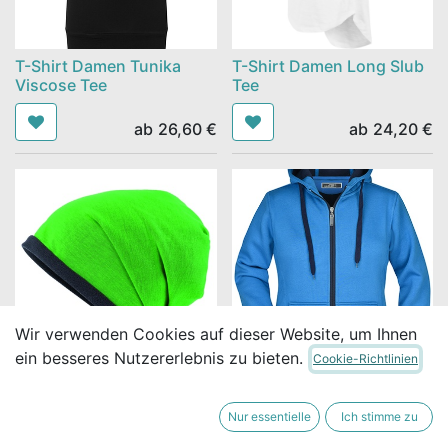
T-Shirt Damen Tunika
T-Shirt Damen Long Slub
Viscose Tee
Tee
ab
26,60
€
ab
24,20
€
Wir verwenden Cookies auf dieser Website, um Ihnen
ein besseres Nutzererlebnis zu bieten.
Cookie-Richtlinien
Fleece Beanie
Ladies' Doubleface Jacket
Nur essentielle
Ich stimme zu
ab
14,90
€
ab
58,90
€