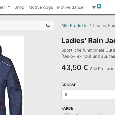
0
ien
Shop
Motive dogs
Motive dance
Alle Produkte
Ladies' Rai
Ladies' Rain Ja
Sportliche funktionale Outd
(Oeko-Tex 100) und aus fai
43,50
€
Alle Preise i
GRÖSSE
FARBE