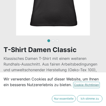
T-Shirt Damen Classic
Klassisches Damen T-Shirt mit einem weiteren
Rundhals-Ausschnitt. Aus fairen Arbeitsbedingungen
und umweltschonender Herstellung (Oeko-Tex 100),
vegan.
Wir verwenden Cookies auf dieser Website, um Ihnen
21,90
€
ein besseres Nutzererlebnis zu bieten.
Cookie-Richtlinien
Alle Preise inkl. MwSt.
zzgl. Versandkosten
Nur essentielle
Ich stimme zu
GRÖSSE