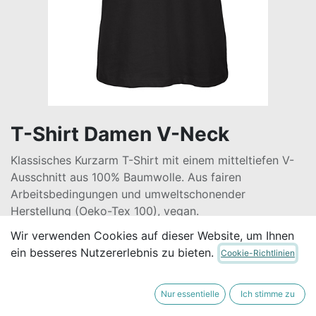
T-Shirt Damen V-Neck
Klassisches Kurzarm T-Shirt mit einem mitteltiefen V-
Ausschnitt aus 100% Baumwolle. Aus fairen
Arbeitsbedingungen und umweltschonender
Herstellung (Oeko-Tex 100), vegan.
Wir verwenden Cookies auf dieser Website, um Ihnen
21,80
€
Alle Preise inkl. MwSt.
zzgl. Versandkosten
ein besseres Nutzererlebnis zu bieten.
Cookie-Richtlinien
GRÖSSE
Nur essentielle
Ich stimme zu